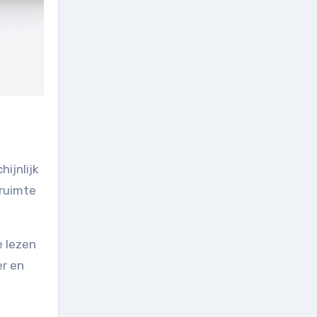
ijnlijk
 ruimte
e lezen
er en