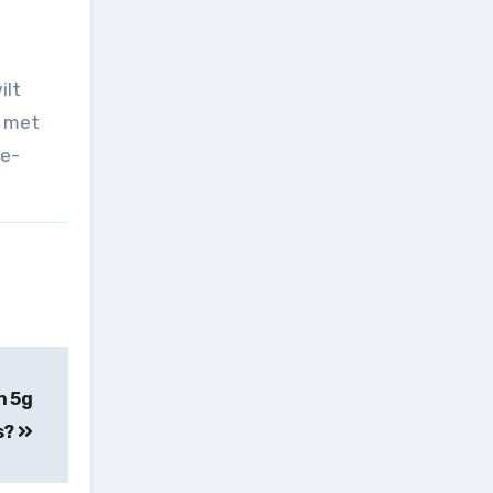
ilt
t met
 e-
n 5g
s?