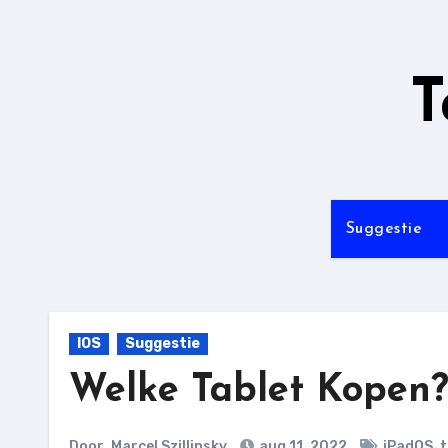
Ga
naar
de
T
inhoud
Suggestie
IOS
Suggestie
Welke Tablet Kopen?
Door
Marcel Szillinsky
aug 11, 2022
iPadOS
,
t