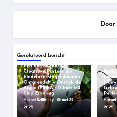
Doo
Gerelateerd bericht
IOS
Sugge
Een Betrouwbare
Creatieve Partner die
Beste
Eindeloze Mogelijkheden
Functi
Ontgrendelt – Ontdek de
Nauwk
Apple iPad Air 11 Inch M3
Gebru
Chip Ervaring
Perfe
Marcel Szillinsky
mei 27,
Marcel 
2025
2025