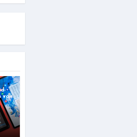
id-
n van
,