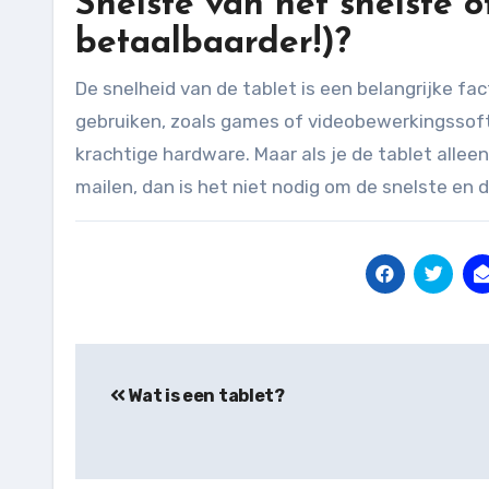
Snelste van het snelste 
betaalbaarder!)?
De snelheid van de tablet is een belangrijke fa
gebruiken, zoals games of videobewerkingssoftw
krachtige hardware. Maar als je de tablet alleen
mailen, dan is het niet nodig om de snelste en d
Bericht
navigatie
Wat is een tablet?