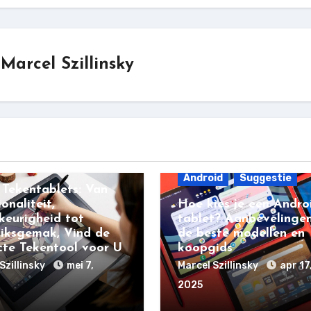
r
Marcel Szillinsky
stie
Android
Suggestie
 Tekentablets: Van
onaliteit,
Hoe kies je een Andro
eurigheid tot
tablet? Aanbevelinge
iksgemak, Vind de
de beste modellen en
cte Tekentool voor U
koopgids
Szillinsky
mei 7,
Marcel Szillinsky
apr 17
2025