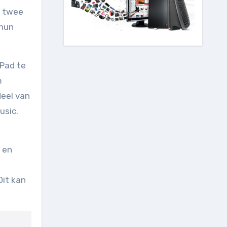
e twee
 hun
iPad te
m
deel van
usic.
 en
Dit kan