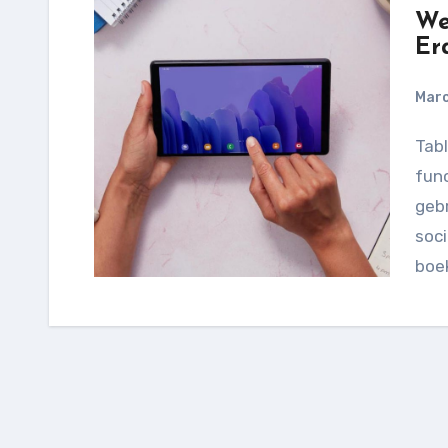
We
Er
Marc
Tablets zijn de perfecte combinatie tussen de
func
geb
soci
boe