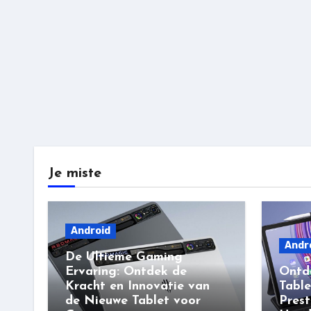
Je miste
Android
Andr
De Ultieme Gaming
Ervaring: Ontdek de
Ontd
Kracht en Innovatie van
Table
de Nieuwe Tablet voor
Prest