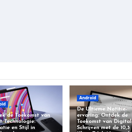
Android
oid
De Ultieme Notitie-
ek de Toekomst van
ervaring: Ontdek de
t Technologie:
Toekomst van Digital
atie en Stijl in
Schrijven met de 10,3 