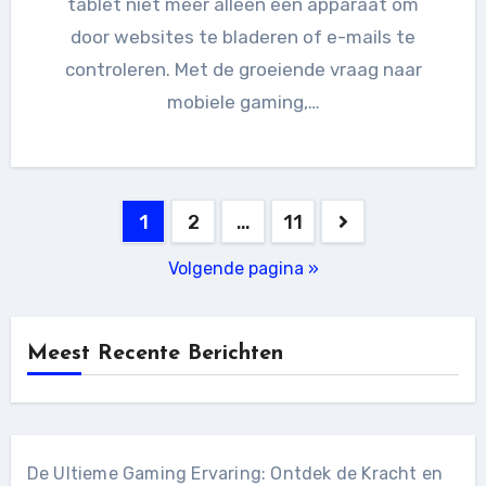
tablet niet meer alleen een apparaat om
door websites te bladeren of e-mails te
controleren. Met de groeiende vraag naar
mobiele gaming,…
Berichten
1
2
…
11
paginering
Volgende pagina »
Meest Recente Berichten
De Ultieme Gaming Ervaring: Ontdek de Kracht en