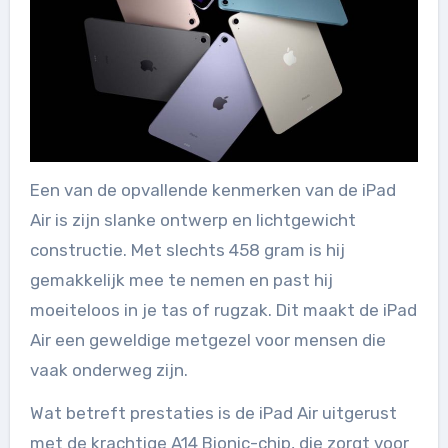
Een van de opvallende kenmerken van de iPad
Air is zijn slanke ontwerp en lichtgewicht
constructie. Met slechts 458 gram is hij
gemakkelijk mee te nemen en past hij
moeiteloos in je tas of rugzak. Dit maakt de iPad
Air een geweldige metgezel voor mensen die
vaak onderweg zijn.
Wat betreft prestaties is de iPad Air uitgerust
met de krachtige A14 Bionic-chip, die zorgt voor