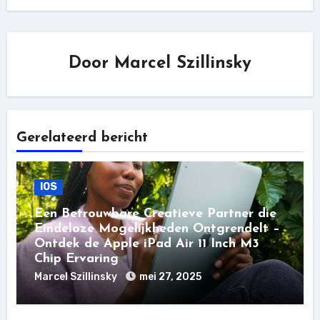
Door
Marcel Szillinsky
Gerelateerd bericht
IOS
Een Betrouwbare Creatieve Partner die
Eindeloze Mogelijkheden Ontgrendelt –
Ontdek de Apple iPad Air 11 Inch M3
Chip Ervaring
Marcel Szillinsky
mei 27, 2025