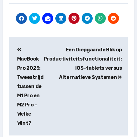
Bericht
Een Diepgaande Blik op
navigatie
MacBook
Productiviteitsfunctionaliteit:
Pro 2023:
iOS-tablets versus
Tweestrijd
Alternatieve Systemen
tussen de
M1 Pro en
M2 Pro –
Welke
Wint?