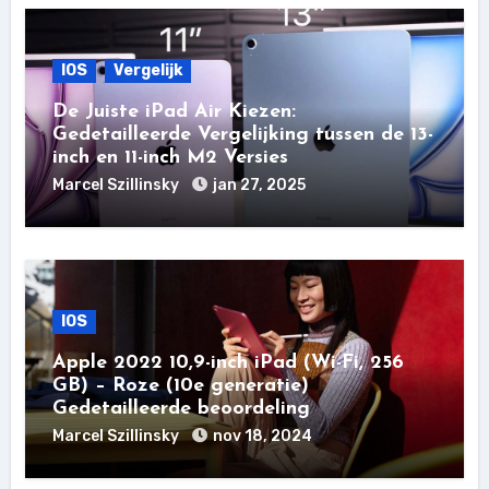
IOS
Vergelijk
De Juiste iPad Air Kiezen:
Gedetailleerde Vergelijking tussen de 13-
inch en 11-inch M2 Versies
Marcel Szillinsky
jan 27, 2025
IOS
Apple 2022 10,9-inch iPad (Wi-Fi, 256
GB) – Roze (10e generatie)
Gedetailleerde beoordeling
Marcel Szillinsky
nov 18, 2024