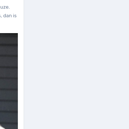
euze.
, dan is