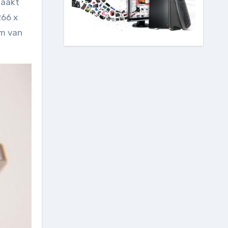
maakt
266 x
rm van