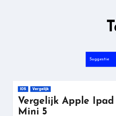
Ga
naar
de
T
inhoud
Suggestie
IOS
Vergelijk
Vergelijk Apple Ipa
Mini 5