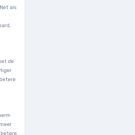
Net als
oard,
met de
tiger
 betere
cherm
 meer
t betere