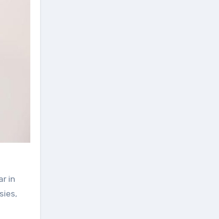
ar in
sies,