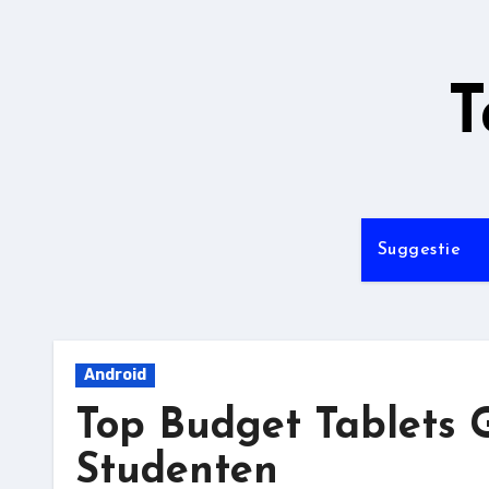
Ga
naar
de
T
inhoud
Suggestie
Android
Top Budget Tablets 
Studenten