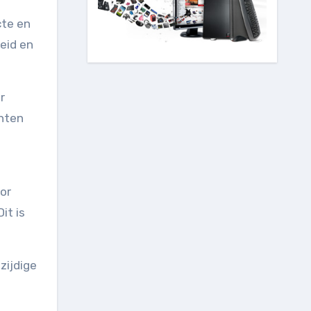
cte en
eid en
r
enten
or
it is
zijdige