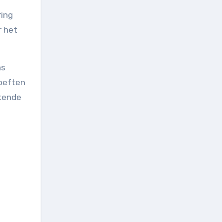
ing
r het
ns
hoeften
kkende