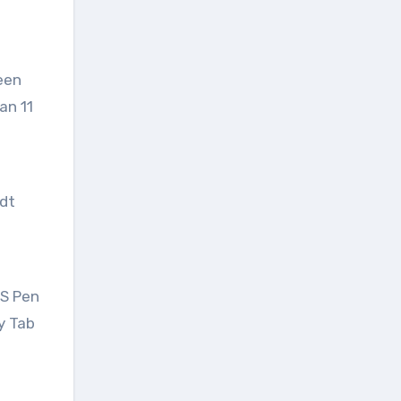
een
an 11
rdt
 S Pen
y Tab