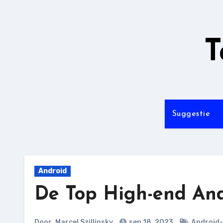
Ga
naar
de
T
inhoud
Suggestie
Android
De Top High-end And
Door
Marcel Szillinsky
sep 18, 2023
Android-