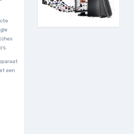
ecte
gle
atches
’s.
apparaat
het een