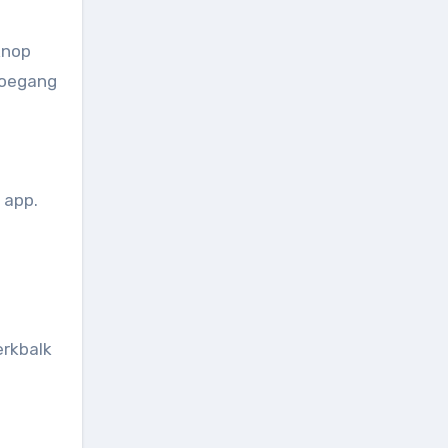
knop
 toegang
 app.
erkbalk