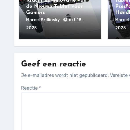
Kracht en Innovatie van
Table
de Nieuwe Tablet voor
Presta
Gamers
Handb
Marcel Szillinsky
okt 18,
Marcel 
2025
2025
Geef een reactie
Je e-mailadres wordt niet gepubliceerd.
Vereiste
Reactie
*