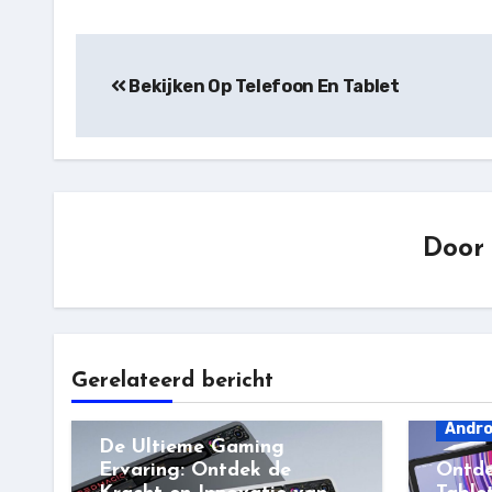
Bericht
navigatie
Bekijken Op Telefoon En Tablet
Doo
Gerelateerd bericht
Android
Andro
De Ultieme Gaming
Ervaring: Ontdek de
Ontde