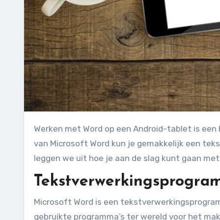
Werken met Word op een Android-tablet is een handige manier om onderweg artikelen te schrijven. Met de app
van Microsoft Word kun je gemakkelijk een teks
leggen we uit hoe je aan de slag kunt gaan met
Tekstverwerkingsprogr
Microsoft Word is een tekstverwerkingsprogram
gebruikte programma’s ter wereld voor het ma