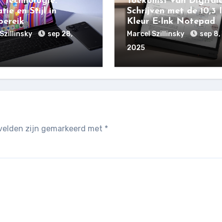
t Technologie:
Toekomst van Digital
tie en Stijl in
Schrijven met de 10,3 
ereik
Kleur E-Ink Notepad
Szillinsky
sep 28,
Marcel Szillinsky
sep 8,
2025
 velden zijn gemarkeerd met
*