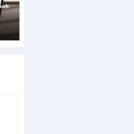
e
Inch