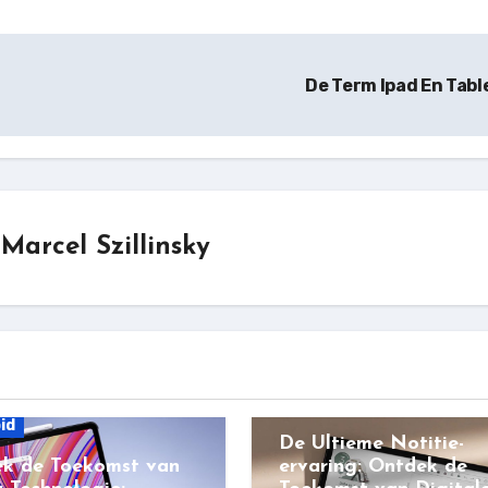
De Term Ipad En Tabl
r
Marcel Szillinsky
Android
id
De Ultieme Notitie-
k de Toekomst van
ervaring: Ontdek de