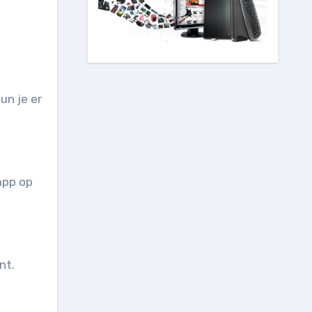
un je er
app op
nt.