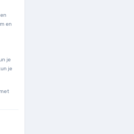
zen
am en
un je
un je
 met