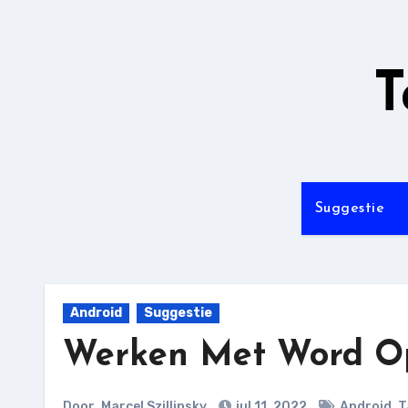
Ga
naar
de
T
inhoud
Suggestie
Android
Suggestie
Werken Met Word Op
Door
Marcel Szillinsky
jul 11, 2022
Android
,
T