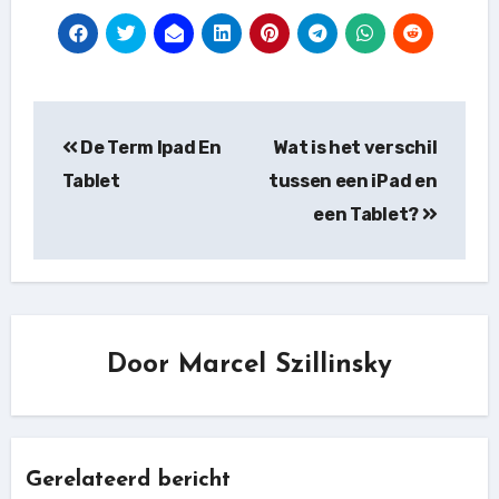
Bericht
De Term Ipad En
Wat is het verschil
navigatie
Tablet
tussen een iPad en
een Tablet?
Door
Marcel Szillinsky
Gerelateerd bericht