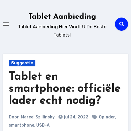
Ga
naar
Tablet Aanbieding
de
Tablet Aanbieding Hier Vindt U De Beste
inhoud
Tablets!
Suggestie
Tablet en
smartphone: officiële
lader echt nodig?
Door
Marcel Szillinsky
jul 24, 2022
Oplader
,
smartphone
,
USB-A