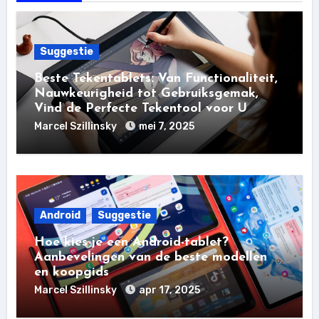
Suggestie
Beste Tekentablets: Van Functionaliteit,
Nauwkeurigheid tot Gebruiksgemak,
Vind de Perfecte Tekentool voor U
Marcel Szillinsky
mei 7, 2025
Android
Suggestie
Hoe kies je een Android-tablet?
Aanbevelingen van de beste modellen
en koopgids
Marcel Szillinsky
apr 17, 2025