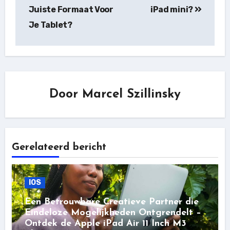
Juiste Formaat Voor
iPad mini?
Je Tablet?
Door
Marcel Szillinsky
Gerelateerd bericht
IOS
Een Betrouwbare Creatieve Partner die
Eindeloze Mogelijkheden Ontgrendelt –
Ontdek de Apple iPad Air 11 Inch M3