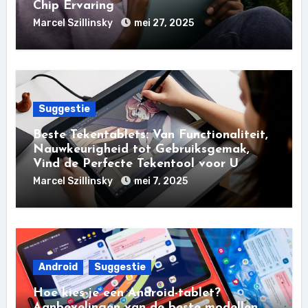
Chip Ervaring
Marcel Szillinsky
mei 27, 2025
Suggestie
Beste Tekentablets: Van Functionaliteit,
Nauwkeurigheid tot Gebruiksgemak,
Vind de Perfecte Tekentool voor U
Marcel Szillinsky
mei 7, 2025
Android
Suggestie
Hoe kies je een Android-tablet?
Aanbevelingen van de beste modellen