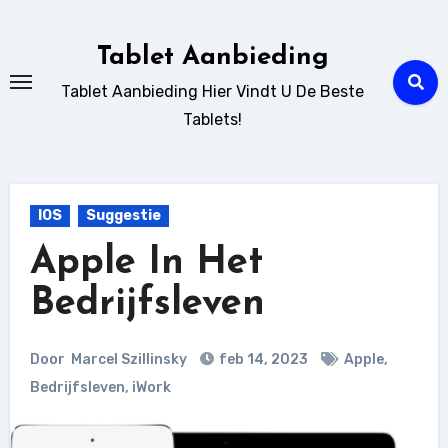
Ga
naar
Tablet Aanbieding
de
Tablet Aanbieding Hier Vindt U De Beste
inhoud
Tablets!
IOS
Suggestie
Apple In Het
Bedrijfsleven
Door
Marcel Szillinsky
feb 14, 2023
Apple
,
Bedrijfsleven
,
iWork