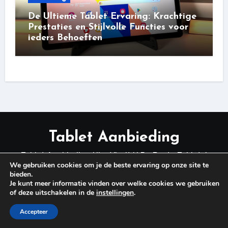
De Ultieme Tablet Ervaring: Krachtige
Prestaties en Stijlvolle Functies voor
ieders Behoeften
Tablet Aanbieding
Tablet Aanbieding Hier Vindt U De Beste Tablets!
We gebruiken cookies om je de beste ervaring op onze site te
bieden.
Je kunt meer informatie vinden over welke cookies we gebruiken
of deze uitschakelen in de
instellingen
.
Copyright © 2025 Alle rechten voorbehouden
|
Blogus
Accepteer
door
Themeansar
.