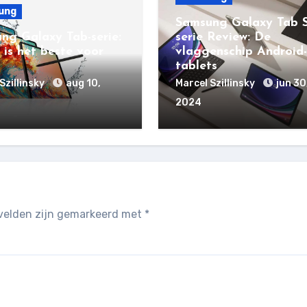
ung
Samsung Galaxy Tab S
ng Galaxy Tab-serie:
serie Review: De
 is het beste voor
vlaggenschip Android-
tablets
Szillinsky
aug 10,
Marcel Szillinsky
jun 30
2024
 velden zijn gemarkeerd met
*