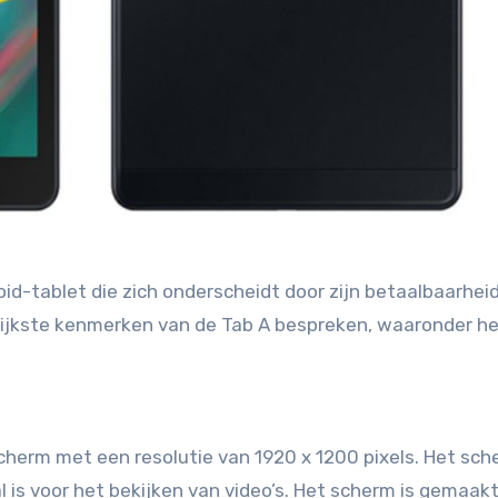
angrijkste kenmerken van de Tab A bespreken, waaronder h
cherm met een resolutie van 1920 x 1200 pixels. Het sc
 is voor het bekijken van video’s. Het scherm is gemaak