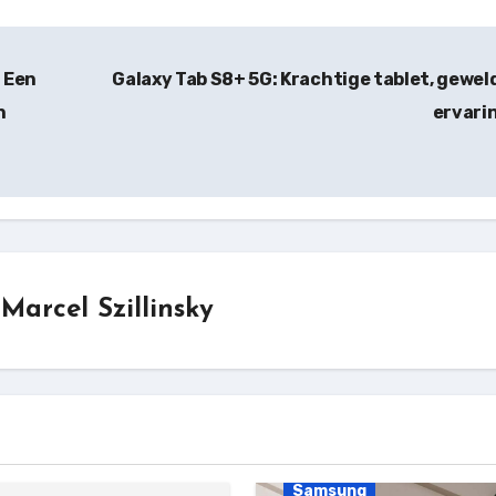
 Een
Galaxy Tab S8+ 5G: Krachtige tablet, gewel
n
ervari
r
Marcel Szillinsky
Samsung