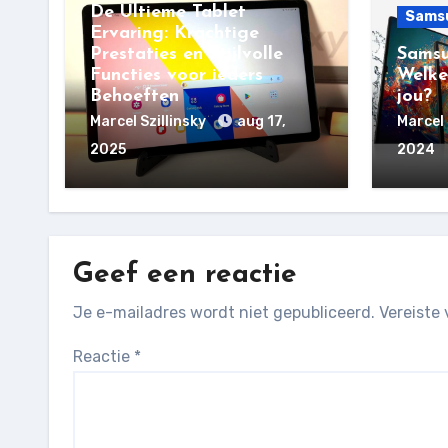
De Ultieme Tablet
Sams
Ervaring: Krachtige
Prestaties en Stijlvolle
Samsu
Functies voor ieders
Welke
Behoeften
jou?
Marcel Szillinsky
aug 17,
Marcel 
2025
2024
Geef een reactie
Je e-mailadres wordt niet gepubliceerd.
Vereiste
Reactie
*