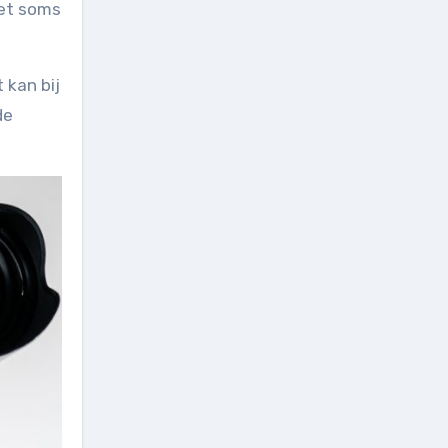
let soms
 kan bij
de