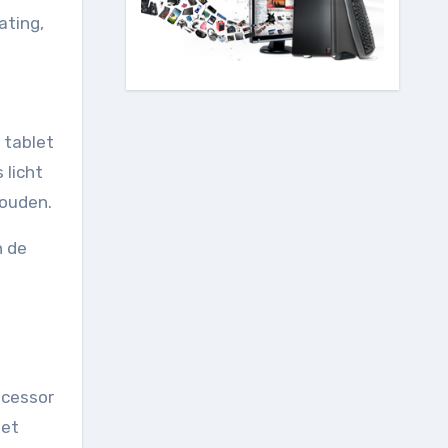
ating,
 tablet
 licht
houden.
n de
ocessor
het