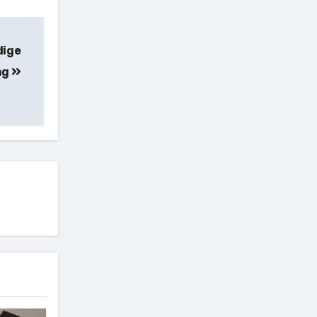
dige
ng