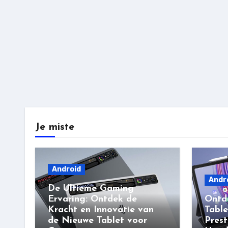
Je miste
Android
Andr
De Ultieme Gaming
Ervaring: Ontdek de
Ontd
Kracht en Innovatie van
Table
de Nieuwe Tablet voor
Prest