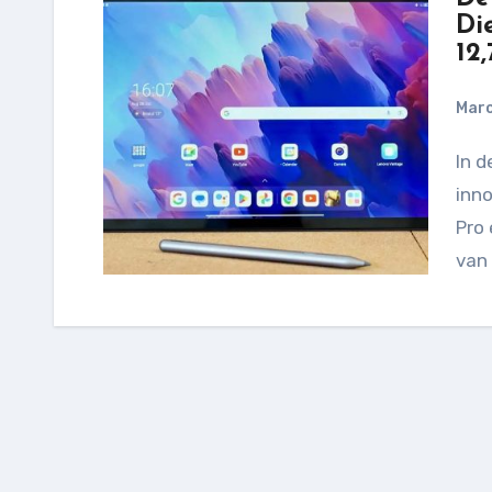
Di
12,
Marc
In de wereld van tablets is er altijd ruimte voor
inno
Pro 
van