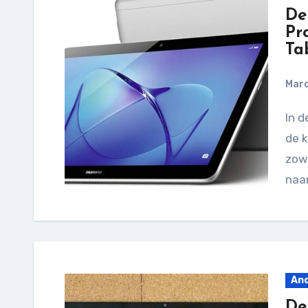
De
Pr
Ta
Marc
In de snel veranderende wereld van technologie is
de k
zowe
naar
And
De