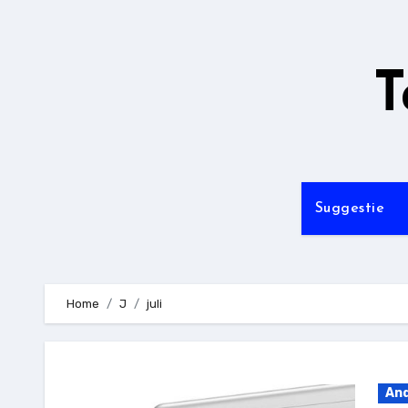
Ga
naar
de
T
inhoud
Suggestie
Home
J
juli
And