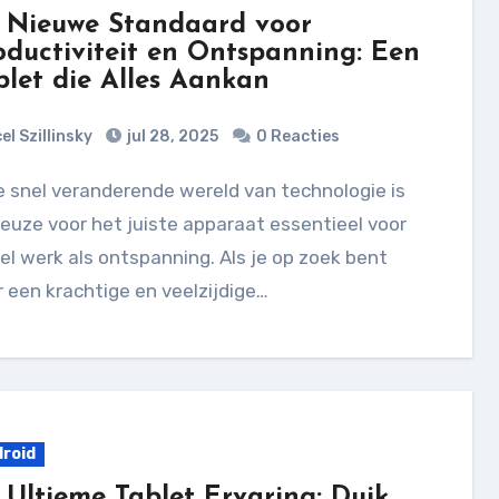
 Nieuwe Standaard voor
oductiviteit en Ontspanning: Een
blet die Alles Aankan
el Szillinsky
jul 28, 2025
0 Reacties
euze voor het juiste apparaat essentieel voor
l werk als ontspanning. Als je op zoek bent
 een krachtige en veelzijdige…
roid
 Ultieme Tablet Ervaring: Duik