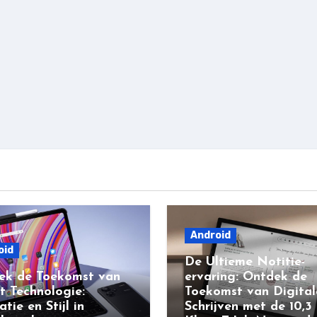
Android
oid
De Ultieme Notitie-
ek de Toekomst van
ervaring: Ontdek de
t Technologie:
Toekomst van Digital
atie en Stijl in
Schrijven met de 10,3 