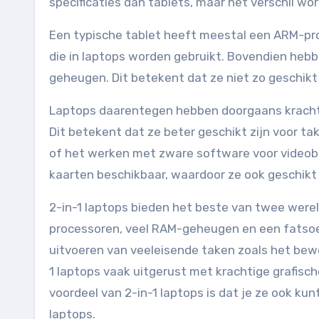
specificaties dan tablets, maar het verschil wor
Een typische tablet heeft meestal een ARM-proc
die in laptops worden gebruikt. Bovendien heb
geheugen. Dit betekent dat ze niet zo geschikt
Laptops daarentegen hebben doorgaans kracht
Dit betekent dat ze beter geschikt zijn voor ta
of het werken met zware software voor videobew
kaarten beschikbaar, waardoor ze ook geschikt 
2-in-1 laptops bieden het beste van twee were
processoren, veel RAM-geheugen en een fatsoenl
uitvoeren van veeleisende taken zoals het bewe
1 laptops vaak uitgerust met krachtige grafisch
voordeel van 2-in-1 laptops is dat je ze ook kun
laptops.