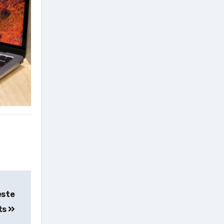
este
ts