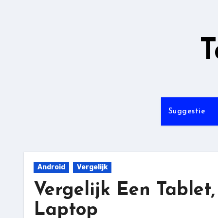
Ga
naar
de
T
inhoud
Suggestie
Android
Vergelijk
Vergelijk Een Tablet
Laptop