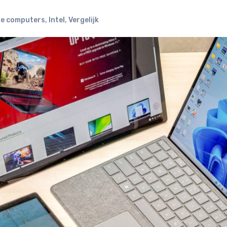
e computers
,
Intel
,
Vergelijk