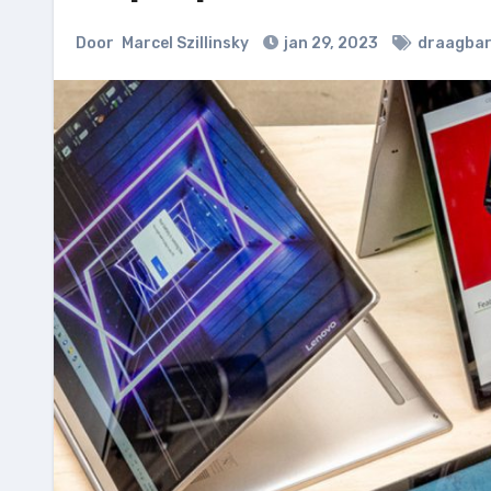
Door
Marcel Szillinsky
jan 29, 2023
draagbar