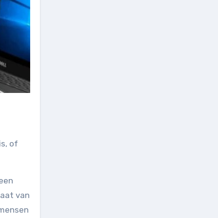
s, of
 een
maat van
r mensen