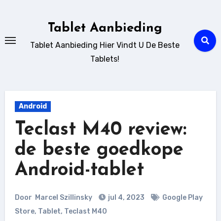
Ga
naar
Tablet Aanbieding
de
Tablet Aanbieding Hier Vindt U De Beste
inhoud
Tablets!
Android
Teclast M40 review:
de beste goedkope
Android-tablet
Door
Marcel Szillinsky
jul 4, 2023
Google Play
Store
,
Tablet
,
Teclast M40