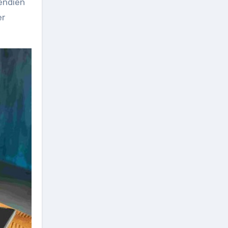
endien
er