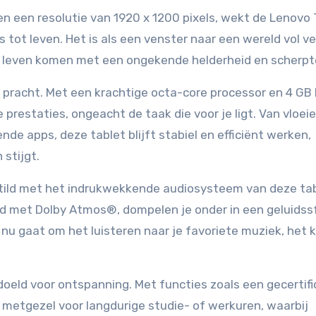
n een resolutie van 1920 x 1200 pixels, wekt de Lenovo
s tot leven. Het is als een venster naar een wereld vol v
t leven komen met een ongekende helderheid en scherpt
e pracht. Met een krachtige octa-core processor en 4 G
prestaties, ongeacht de taak die voor je ligt. Van vloei
de apps, deze tablet blijft stabiel en efficiënt werken,
stijgt.
tild met het indrukwekkende audiosysteem van deze tab
rd met Dolby Atmos®, dompelen je onder in een geluidss
nu gaat om het luisteren naar je favoriete muziek, het k
doeld voor ontspanning. Met functies zoals een gecertif
e metgezel voor langdurige studie- of werkuren, waarbij