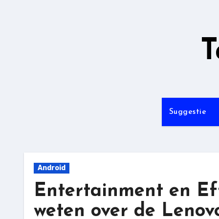
Ga
naar
de
T
inhoud
Suggestie
Android
Entertainment en Eff
weten over de Lenov