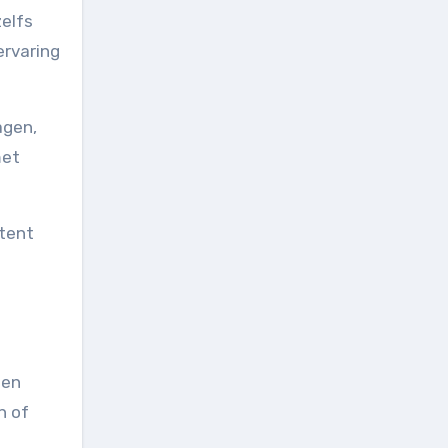
zelfs
ervaring
agen,
met
stent
n
 en
n of