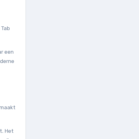
 Tab
ar een
oderne
p maakt
t. Het