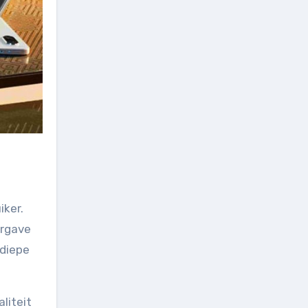
iker.
ergave
 diepe
liteit