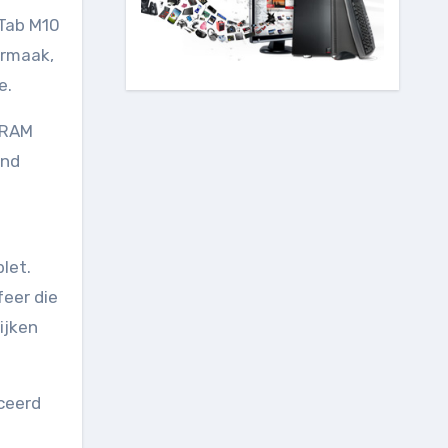
 Tab M10
ermaak,
e.
B RAM
end
let.
feer die
ijken
iceerd