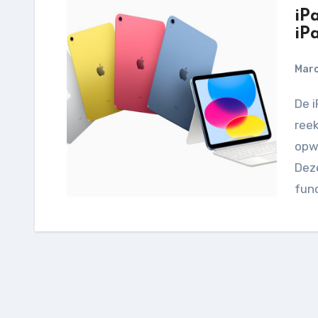
iP
iP
Marc
De iPad 2022 is de nieuwste toevoeging aan de
reek
opw
Dez
fun