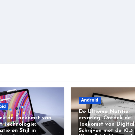
Android
oid
De Ultieme Notitie-
ek de Toekomst van
ervaring: Ontdek de
t Technologie:
Toekomst van Digital
atie en Stijl in
Schrijven met de 10,3 