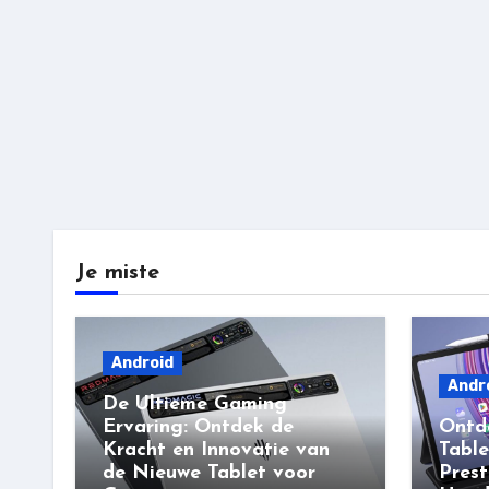
Je miste
Android
Andr
De Ultieme Gaming
Ervaring: Ontdek de
Ontd
Kracht en Innovatie van
Table
de Nieuwe Tablet voor
Prest