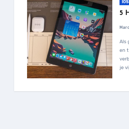
IOS
5 
Marc
Als gebruiker van de iPad zijn er verschillende tips
en t
verb
je v