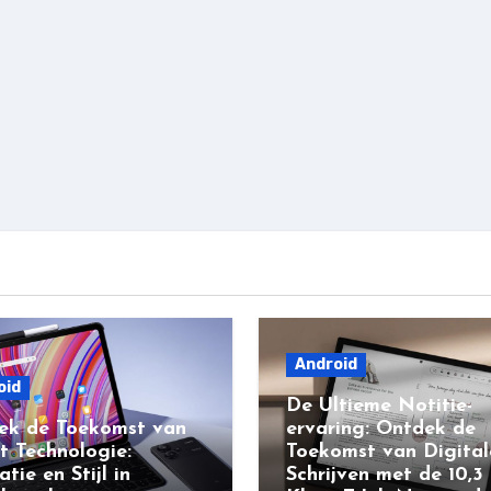
Android
oid
De Ultieme Notitie-
ek de Toekomst van
ervaring: Ontdek de
t Technologie:
Toekomst van Digital
atie en Stijl in
Schrijven met de 10,3 