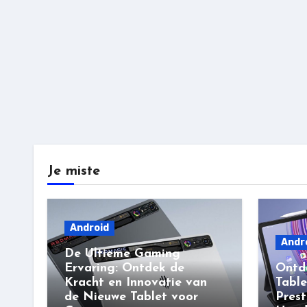
Je miste
Android
Andr
De Ultieme Gaming
Ervaring: Ontdek de
Ontd
Kracht en Innovatie van
Table
de Nieuwe Tablet voor
Prest