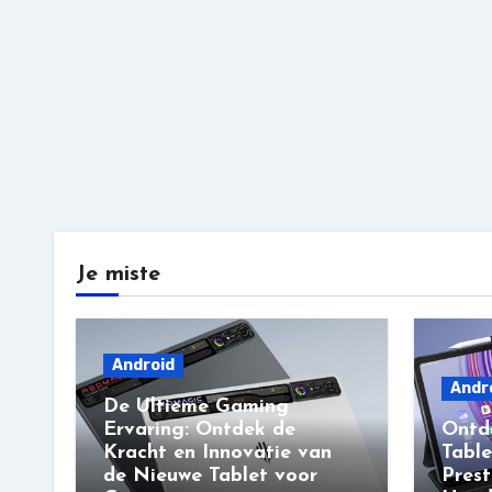
Je miste
Android
Andr
De Ultieme Gaming
Ervaring: Ontdek de
Ontd
Kracht en Innovatie van
Table
de Nieuwe Tablet voor
Prest