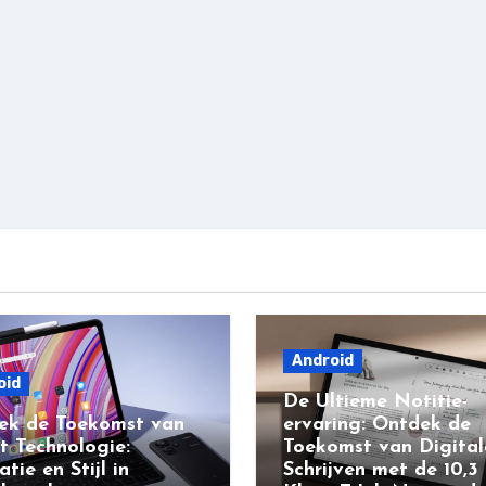
Android
oid
De Ultieme Notitie-
ek de Toekomst van
ervaring: Ontdek de
t Technologie:
Toekomst van Digital
atie en Stijl in
Schrijven met de 10,3 