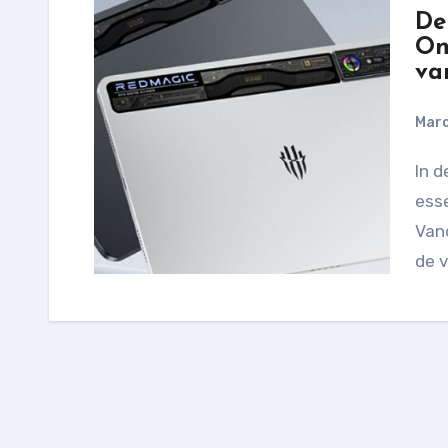
De
On
va
Marc
In de wereld van gaming zijn krachtige apparaten
ess
Vand
de 