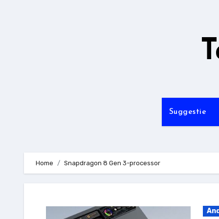
Ga
naar
de
T
inhoud
Suggestie
Home
Snapdragon 8 Gen 3-processor
And