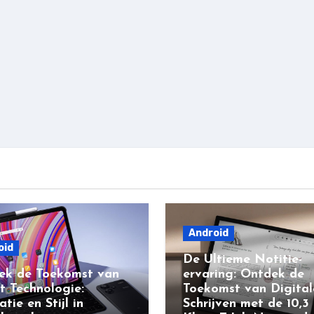
Android
oid
De Ultieme Notitie-
ek de Toekomst van
ervaring: Ontdek de
t Technologie:
Toekomst van Digital
atie en Stijl in
Schrijven met de 10,3 