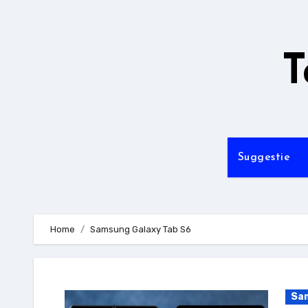
Ga
naar
de
T
inhoud
Suggestie
Home
Samsung Galaxy Tab S6
Sa