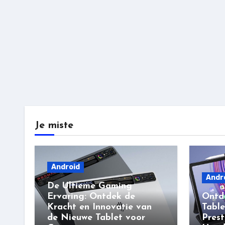
Je miste
Android
Andr
De Ultieme Gaming
Ervaring: Ontdek de
Ontd
Kracht en Innovatie van
Table
de Nieuwe Tablet voor
Prest