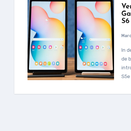
Ve
Ga
S6
Marc
In de wereld van tablets is Samsung altijd een van
de b
intr
S5e