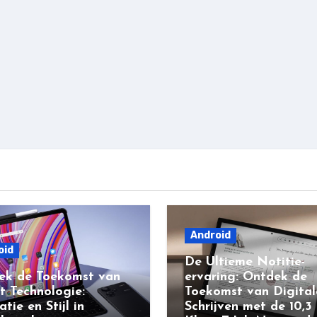
Android
oid
De Ultieme Notitie-
ek de Toekomst van
ervaring: Ontdek de
t Technologie:
Toekomst van Digital
atie en Stijl in
Schrijven met de 10,3 