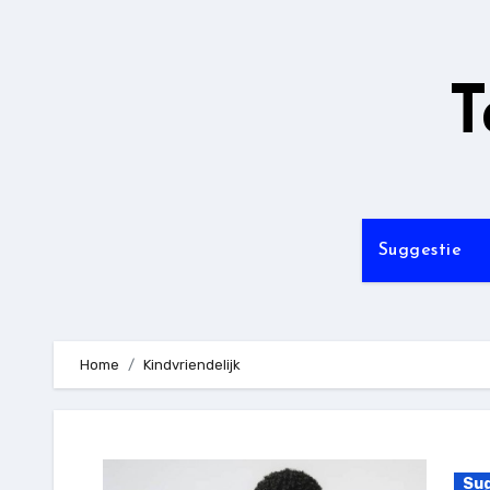
Ga
naar
de
T
inhoud
Suggestie
Home
Kindvriendelijk
Sug