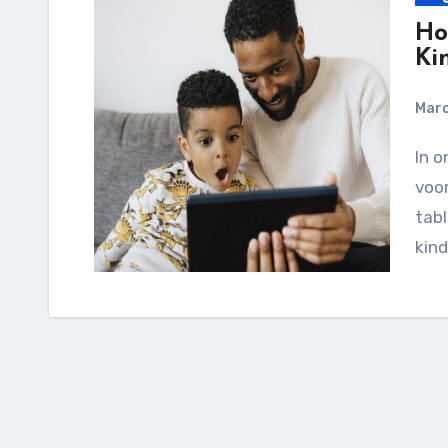
Ho
Ki
Marc
In onze moderne tijd zijn tablets niet alleen meer
voor
tabl
kind