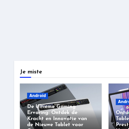
Je miste
Android
Andr
De Ultieme Gaming
Ervaring: Ontdek de
Ontd
Kracht en Innovatie van
Table
de Nieuwe Tablet voor
Prest