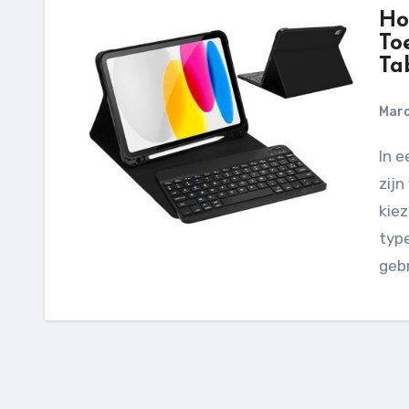
Ho
To
Ta
Marc
In een tijd waarin tablets een belangrijk hulpmiddel
zijn
kiez
type
gebr