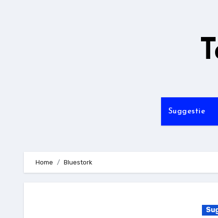
Ga
naar
de
T
inhoud
Suggestie
Home
Bluestork
Sug