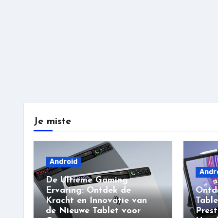
Je miste
Android
Andr
De Ultieme Gaming
Ervaring: Ontdek de
Ontd
Kracht en Innovatie van
Table
de Nieuwe Tablet voor
Prest