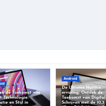
Android
oid
De Ultieme Notitie-
ek de Toekomst van
ervaring: Ontdek de
t Technologie:
Toekomst van Digital
atie en Stijl in
Schrijven met de 10,3 