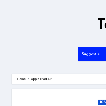
Ga
naar
de
T
inhoud
Suggestie
Home
Apple iPad Air
IOS