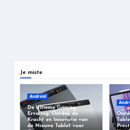
Je miste
Android
Andr
De Ultieme Gaming
Ervaring: Ontdek de
Ontd
Kracht en Innovatie van
Table
de Nieuwe Tablet voor
Prest