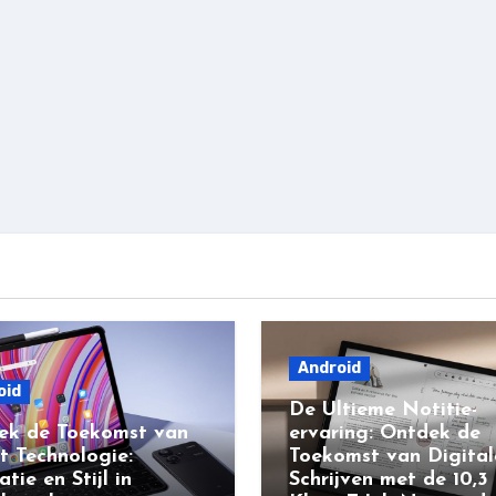
Android
oid
De Ultieme Notitie-
ek de Toekomst van
ervaring: Ontdek de
t Technologie:
Toekomst van Digital
atie en Stijl in
Schrijven met de 10,3 