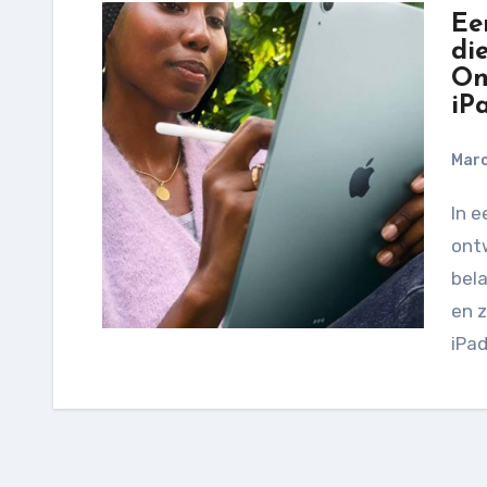
Ee
di
On
iP
Marc
In een tijdperk waarin technologie zich snel
ontw
bela
en z
iPad